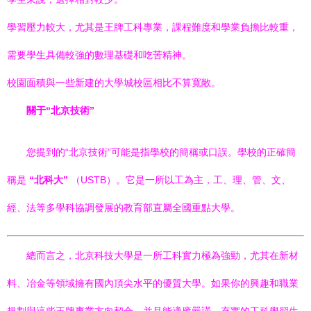
學習壓力較大，尤其是王牌工科專業，課程難度和學業負擔比較重，
需要學生具備較強的數理基礎和吃苦精神。
校園面積與一些新建的大學城校區相比不算寬敞。
關于“北京技術”
您提到的“北京技術”可能是指學校的簡稱或口誤。學校的正確簡
稱是
“北科大”
（USTB）。它是一所以工為主，工、理、管、文、
經、法等多學科協調發展的教育部直屬全國重點大學。
總而言之，北京科技大學是一所工科實力極為強勁，尤其在新材
料、冶金等領域擁有國內頂尖水平的優質大學。如果你的興趣和職業