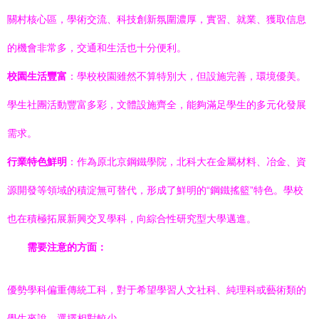
關村核心區，學術交流、科技創新氛圍濃厚，實習、就業、獲取信息
的機會非常多，交通和生活也十分便利。
校園生活豐富
：學校校園雖然不算特別大，但設施完善，環境優美。
學生社團活動豐富多彩，文體設施齊全，能夠滿足學生的多元化發展
需求。
行業特色鮮明
：作為原北京鋼鐵學院，北科大在金屬材料、冶金、資
源開發等領域的積淀無可替代，形成了鮮明的“鋼鐵搖籃”特色。學校
也在積極拓展新興交叉學科，向綜合性研究型大學邁進。
需要注意的方面：
優勢學科偏重傳統工科，對于希望學習人文社科、純理科或藝術類的
學生來說，選擇相對較少。