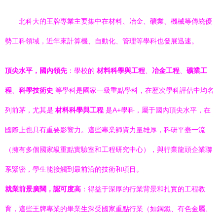
北科大的王牌專業主要集中在材料、冶金、礦業、機械等傳統優
勢工科領域，近年來計算機、自動化、管理等學科也發展迅速。
頂尖水平，國內領先
：學校的
材料科學與工程
、
冶金工程
、
礦業工
程
、
科學技術史
等學科是國家一級重點學科，在歷次學科評估中均名
列前茅，尤其是
材料科學與工程
是A+學科，屬于國內頂尖水平，在
國際上也具有重要影響力。這些專業師資力量雄厚，科研平臺一流
（擁有多個國家級重點實驗室和工程研究中心），與行業龍頭企業聯
系緊密，學生能接觸到最前沿的技術和項目。
就業前景廣闊，認可度高
：得益于深厚的行業背景和扎實的工程教
育，這些王牌專業的畢業生深受國家重點行業（如鋼鐵、有色金屬、