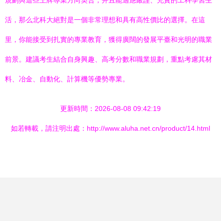
規劃與這些王牌專業方向契合，并且能適應嚴謹、充實的工科學習生
活，那么北科大絕對是一個非常理想和具有高性價比的選擇。在這
里，你能接受到扎實的專業教育，獲得廣闊的發展平臺和光明的職業
前景。建議考生結合自身興趣、高考分數和職業規劃，重點考慮其材
料、冶金、自動化、計算機等優勢專業。
更新時間：2026-08-08 09:42:19
如若轉載，請注明出處：http://www.aluha.net.cn/product/14.html