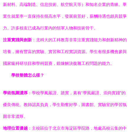
新材料、高端制造、信息技術、航空航天等）和知名企業的青睞。畢
業生就業率一直保持在很高水平，發展前景好，薪酬待遇也頗具競爭
力。許多校友已成為行業內的領軍人物和技術骨干。
注重實踐與創新
：北科大的工科教育非常注重實踐能力和創新精神的
培養，擁有豐富的實驗、實習和工程實訓資源。學生有很多機會參與
國家級科研項目和學科競賽，鍛煉解決復雜工程問題的能力。
學校整體怎么樣？
學術氛圍濃厚
：學校學風嚴謹、踏實，素有“學風嚴謹、崇尚實踐”的
優良傳統。教師認真負責，學生勤奮好學，圖書館、實驗室的學習氛
圍非常濃厚。
地理位置優越
：主校區位于北京市海淀區學院路，地處高校云集的中